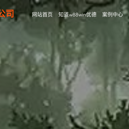
限公司
网站首页
知道w88win优德
案例中心