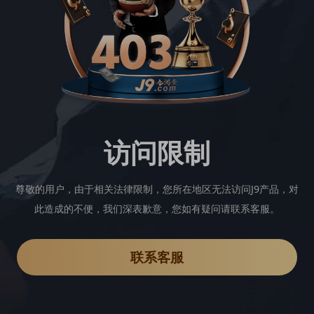
访问限制
尊敬的用户，由于相关法律限制，您所在地区无法访问J9产品，对
此造成的不便，我们深表歉意，您如有疑问请联系客服。
联系客服