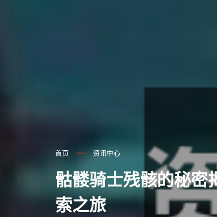
首页
资讯中心
骷髅骑士残骸的秘密
索之旅