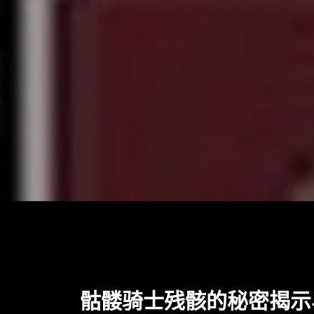
骷髅骑士残骸的秘密揭示