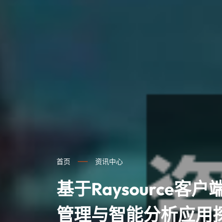
首页
资讯中心
基于Raysource客
管理与智能分析应用