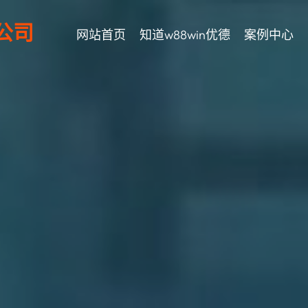
限公司
网站首页
知道w88win优德
案例中心